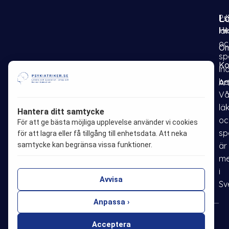
L
Psy
H
lä
oc
Om
sp
Ko
in
be
Ar
F
I
P
L
Vå
a
n
i
i
lä
Hantera ditt samtycke
oc
c
s
n
n
För att ge bästa möjliga upplevelse använder vi cookies
sp
e
t
t
k
för att lagra eller få tillgång till enhetsdata. Att neka
samtycke kan begränsa vissa funktioner.
är
b
a
e
e
me
o
g
r
d
i
o
r
e
i
Avvisa
Sv
k
a
s
n
m
t
Anpassa ›
© 2020 -2026
Psykiatriker.se
Acceptera