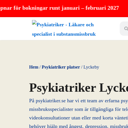
Hoppa
r bokningar runt januari – februari 2027
till
Sear
innehåll
Hem
/
Psykiatriker platser
/
Lyckeby
Psykiatriker Lyck
På psykiatriker.se har vi ett team av erfarna ps
missbruksspecialister som är tillgängliga för tel
videokonsultationer utan eller med korta vänte
behöver hjälp med ångest, depression, missbruk