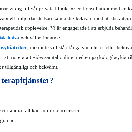
r vi dig till vår privata klinik för en konsultation med en k
essionell miljö där du kan känna dig bekväm med att diskutera
rapeutisk upplevelse. Vi är engagerade i att erbjuda behandl
isk hälsa
och välbefinnande.
psykiatriker
, men inte vill stå i långa väntelistor eller behö
gt att notera att videosamtal online med en psykolog/psykiatrik
r tillgängligt och bekvämt.
 terapitjänster?
ket i andra fall kan fördröja processen
 granne