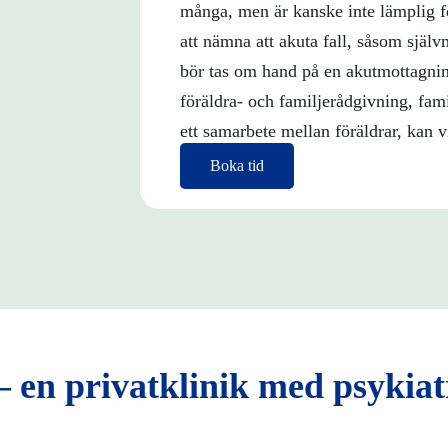
många, men är kanske inte lämplig fö
att nämna att akuta fall, såsom själ
bör tas om hand på en akutmottagni
föräldra- och familjerådgivning, famil
ett samarbete mellan föräldrar, kan vi
Boka tid
– en privatklinik med psykiat