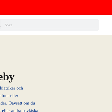
ch
Search
eby
ykiatriker och
efon- eller
tider. Oavsett om du
 eller andra psykiska