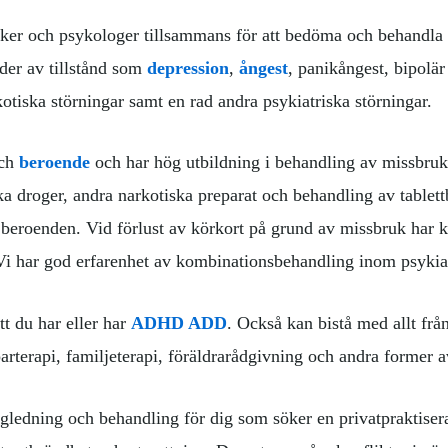
riker och psykologer tillsammans för att bedöma och behandla e
ider av tillstånd som
depression
,
ångest
, panikångest, bipol
kotiska störningar samt en rad andra psykiatriska störningar.
och
beroende
och har hög utbildning i behandling av missbru
droger, andra narkotiska preparat och behandling av tablettbe
beroenden. Vid förlust av körkort på grund av missbruk har k
Vi har god erfarenhet av kombinationsbehandling inom psykia
tt du har eller har
ADHD ADD
. Också kan bistå med allt från
parterapi, familjeterapi, föräldrarådgivning och andra former a
ägledning och behandling för dig som söker en privatpraktiser