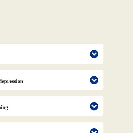
depression
ning