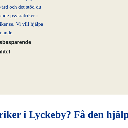
vård och det stöd du
ande psykiatriker i
ker.se. Vi vill hjälpa
nnande.
dsbesparende
litet
riker i Lyckeby? Få den hjälp