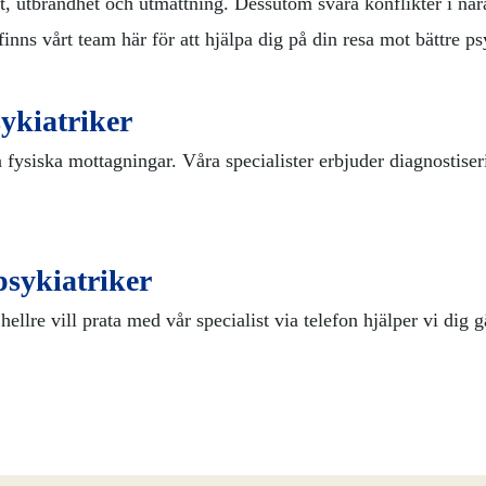
t, utbrändhet och utmattning. Dessutom svåra konflikter i nä
inns vårt team här för att hjälpa dig på din resa mot bättre ps
ykiatriker
a fysiska mottagningar. Våra specialister erbjuder diagnostis
psykiatriker
hellre vill prata med vår specialist via telefon hjälper vi dig