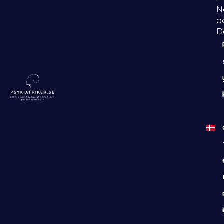
N
o
D