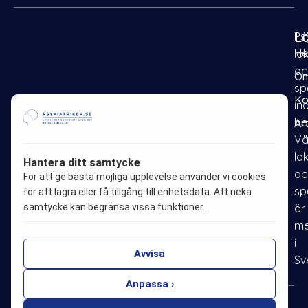
L
Psy
H
lä
oc
Om
sp
Ko
in
be
Ar
F
I
P
L
Vå
a
n
i
i
lä
Hantera ditt samtycke
oc
c
s
n
n
För att ge bästa möjliga upplevelse använder vi cookies
sp
e
t
t
k
för att lagra eller få tillgång till enhetsdata. Att neka
samtycke kan begränsa vissa funktioner.
är
b
a
e
e
me
o
g
r
d
i
o
r
e
i
Avvisa
Sv
k
a
s
n
m
t
Anpassa ›