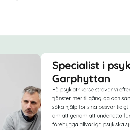
Specialist i psyk
Garphyttan
På psykiatriker.se strävar vi eft
tjänster mer tillgängliga och sä
söka hjälp för sina besvär tidigt
om att genom att underlätta för a
förebygga allvarliga psykiska s