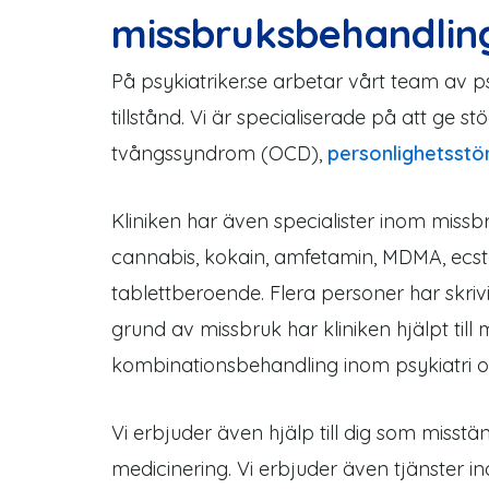
missbruksbehandlin
På psykiatriker.se arbetar vårt team av 
tillstånd. Vi är specialiserade på att ge st
tvångssyndrom (OCD),
personlighetsstö
Kliniken har även specialister inom miss
cannabis, kokain, amfetamin, MDMA, ecst
tablettberoende. Flera personer har skriv
grund av missbruk har kliniken hjälpt ti
kombinationsbehandling inom psykiatri 
Vi erbjuder även hjälp till dig som misstä
medicinering. Vi erbjuder även tjänster in