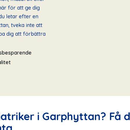
är för att ge dig
u letar efter en
tan, tveka inte att
lpa dig att förbättra
dsbesparende
litet
atriker i Garphyttan? Få 
nta