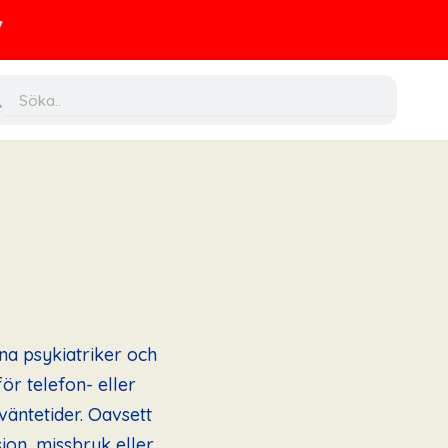
ch
Search
rna psykiatriker och
ör telefon- eller
väntetider. Oavsett
on, missbruk eller