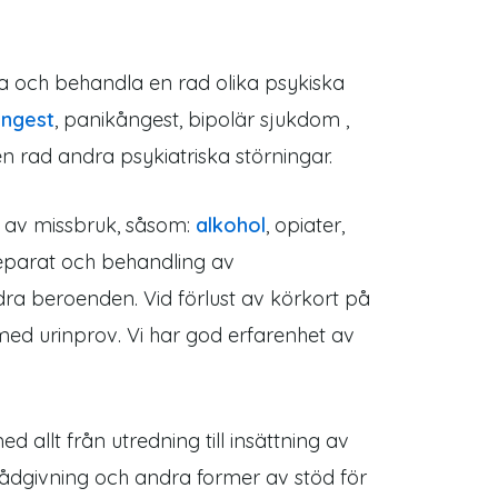
ma och behandla en rad olika psykiska
ngest
, panikångest, bipolär sjukdom ,
n rad andra psykiatriska störningar.
g av missbruk, såsom:
alkohol
, opiater,
reparat och behandling av
dra beroenden. Vid förlust av körkort på
med urinprov. Vi har god erfarenhet av
d allt från utredning till insättning av
rarådgivning och andra former av stöd för