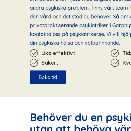
andra psykiska problem, finns vårt team h
den vård och det stöd du behöver. Så om d
privatpraktiserande psykiatriker i Garphyt
kontakta oss på psykiatriker.se. Vi vill hjä
din psykiska hälsa och välbefinnande.
Lika effektivt
Ti
Säkert
Kva
Boka tid
Behöver du en psyki
utan att behöva vä