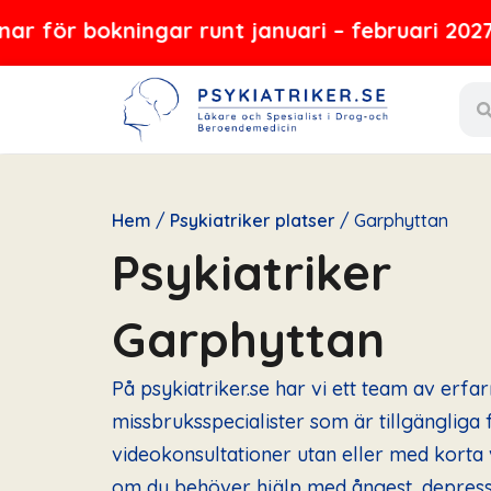
Hoppa
kningar runt januari – februari 2027
till
Sear
innehåll
Hem
/
Psykiatriker platser
/
Garphyttan
Psykiatriker
Garphyttan
På psykiatriker.se har vi ett team av erfa
missbruksspecialister som är tillgängliga f
videokonsultationer utan eller med korta 
om du behöver hjälp med ångest, depressi