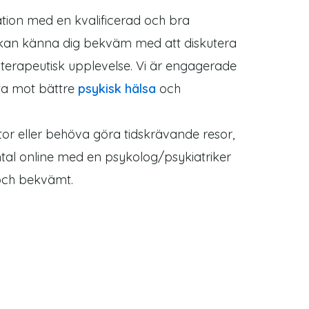
tation med en kvalificerad och bra
 du kan känna dig bekväm med att diskutera
terapeutisk upplevelse. Vi är engagerade
eta mot bättre
psykisk hälsa
och
istor eller behöva göra tidskrävande resor,
mtal online med en psykolog/psykiatriker
 och bekvämt.