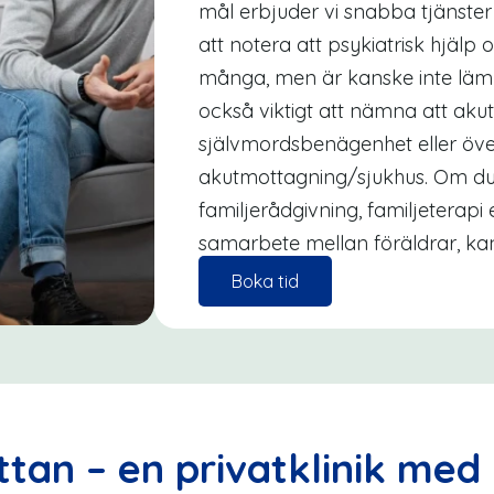
mål erbjuder vi snabba tjänster t
att notera att psykiatrisk hjälp 
många, men är kanske inte lämpl
också viktigt att nämna att akut
självmordsbenägenhet eller öv
akutmottagning/sjukhus. Om du
familjerådgivning, familjeterapi el
samarbete mellan föräldrar, kan 
Boka tid
tan – en privatklinik med 