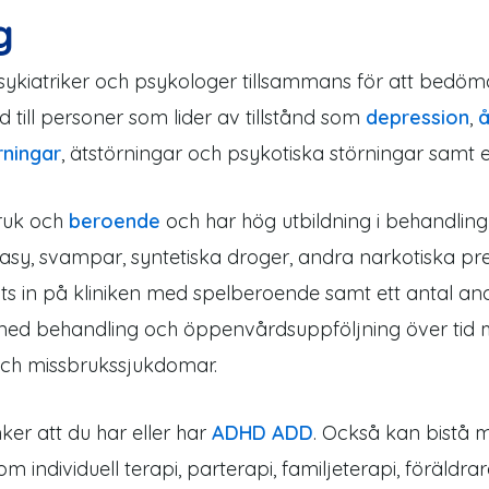
g
psykiatriker och psykologer tillsammans för att bedö
öd till personer som lider av tillstånd som
depression
,
å
rningar
, ätstörningar och psykotiska störningar samt e
bruk och
beroende
och har hög utbildning i behandlin
asy, svampar, syntetiska droger, andra narkotiska p
its in på kliniken med spelberoende samt ett antal an
ll med behandling och öppenvårdsuppföljning över tid 
och missbrukssjukdomar.
nker att du har eller har
ADHD ADD
. Också kan bistå me
om individuell terapi, parterapi, familjeterapi, föräld