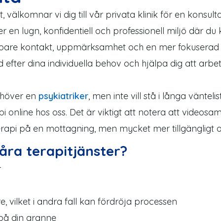
välkomnar vi dig till vår privata klinik för en konsul
der en lugn, konfidentiell och professionell miljö där
jupare kontakt, uppmärksamhet och en mer fokuserad 
 efter dina individuella behov och hjälpa dig att arb
ehöver en
psykiatriker
, men inte vill stå i långa väntel
online hos oss. Det är viktigt att notera att videosa
sterapi på en mottagning, men mycket mer tillgängligt
våra terapitjänster?
r
e, vilket i andra fall kan fördröja processen
 på din granne